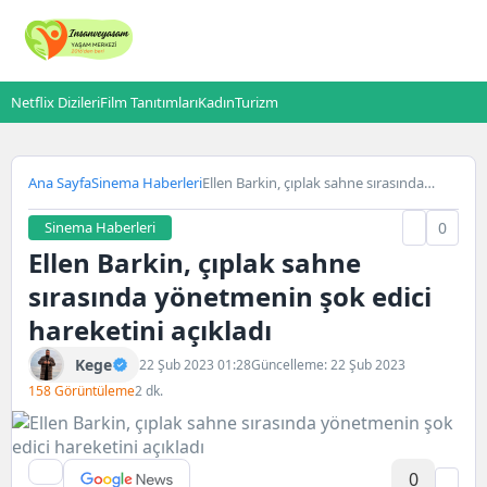
Netflix Dizileri
Film Tanıtımları
Kadın
Turizm
Ana Sayfa
Sinema Haberleri
Ellen Barkin, çıplak sahne sırasında
yönetmenin şok edici hareketini
açıkladı
Sinema Haberleri
0
Ellen Barkin, çıplak sahne
sırasında yönetmenin şok edici
hareketini açıkladı
Kege
22 Şub 2023 01:28
Güncelleme: 22 Şub 2023
158 Görüntüleme
2 dk.
0