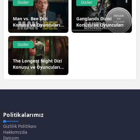
Diziler
Diziler
Man vs. Bee Dizi
Ganglands Dizisi
Konusu ve Oyuncuları |
Konusu ve Oyuncuları
Netflix
Diziler
The Longest Night Dizi
Konusu ve Oyuncuları |
Netflix
Politikalarımız
Gizlilik Politikası
Hakkımızda
İletişim