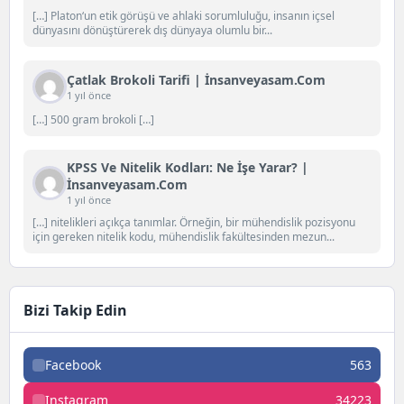
[…] Platon‘un etik görüşü ve ahlaki sorumluluğu, insanın içsel
dünyasını dönüştürerek dış dünyaya olumlu bir...
Çatlak Brokoli Tarifi | İnsanveyasam.com
1 yıl önce
[…] 500 gram brokoli […]
KPSS Ve Nitelik Kodları: Ne İşe Yarar? |
İnsanveyasam.com
1 yıl önce
[…] nitelikleri açıkça tanımlar. Örneğin, bir mühendislik pozisyonu
için gereken nitelik kodu, mühendislik fakültesinden mezun...
Bizi Takip Edin
Facebook
563
Instagram
34223