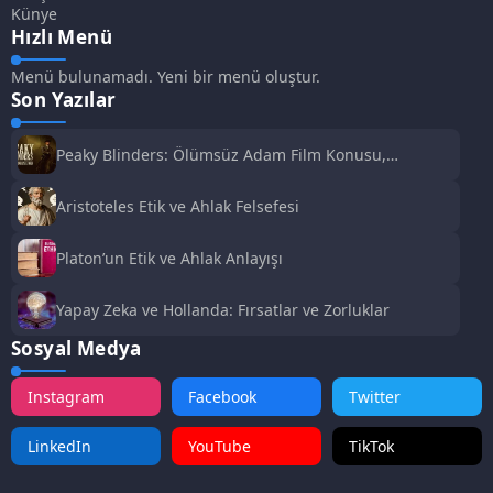
Künye
Hızlı Menü
Menü bulunamadı. Yeni bir menü oluştur.
Son Yazılar
Peaky Blinders: Ölümsüz Adam Film Konusu,
Oyuncuları ve İnceleme
Aristoteles Etik ve Ahlak Felsefesi
Platon’un Etik ve Ahlak Anlayışı
Yapay Zeka ve Hollanda: Fırsatlar ve Zorluklar
Sosyal Medya
Instagram
Facebook
Twitter
LinkedIn
YouTube
TikTok