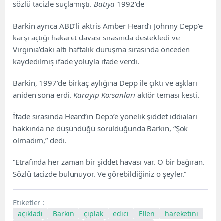
sözlü tacizle suçlamıştı.
Batıya
1992’de
Barkin ayrıca ABD’li aktris Amber Heard’ı Johnny Depp’e
karşı açtığı hakaret davası sırasında destekledi ve
Virginia’daki altı haftalık duruşma sırasında önceden
kaydedilmiş ifade yoluyla ifade verdi.
Barkin, 1997’de birkaç aylığına Depp ile çıktı ve aşkları
aniden sona erdi.
Karayip Korsanları
aktör teması kesti.
İfade sırasında Heard’ın Depp’e yönelik şiddet iddiaları
hakkında ne düşündüğü sorulduğunda Barkin, “Şok
olmadım,” dedi.
“Etrafında her zaman bir şiddet havası var. O bir bağıran.
Sözlü tacizde bulunuyor. Ve görebildiğiniz o şeyler.”
Etiketler :
açıkladı
Barkin
çıplak
edici
Ellen
hareketini