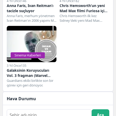
4 Yıl Önce
146
4 Yıl Önce
182
Anna Faris, Ivan Reitman’ı
Chris Hemsworth’un yeni
tacizle suçluyor
Mad Max filmi Furiosa için
Anna Faris, merhum yönetmen
dramatik dönüşümü
Chris Hemsworth ilk kez
Ivan Reitman'ın 2006 yapımı My
Sidney'deki yeni Mad Max
Super Ex-Girlfriend filmini
filminin setinde, her zamanki
çekerken kendisine uygunsuz...
halinden önemli ölçüde...
Sinema Haberleri
3 Yıl Önce
135
Galaksinin Koruyucuları
Vol. 3 fragman (Marvel
Stüdyoları)
Guardians ekibi birlikte son bir
görev için geri dönüyor.
Hava Durumu
Ara