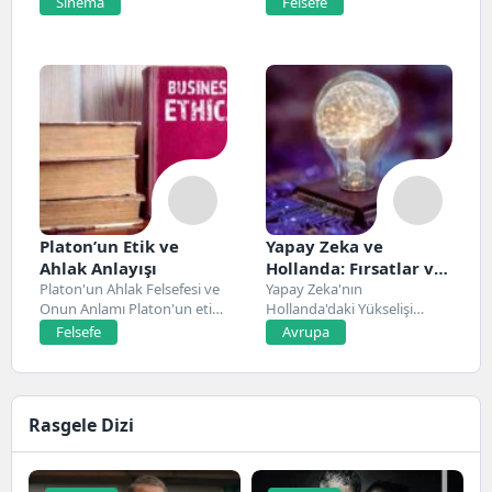
Sinema
Felsefe
Platon’un Etik ve
Yapay Zeka ve
Ahlak Anlayışı
Hollanda: Fırsatlar ve
Platon'un Ahlak Felsefesi ve
Zorluklar
Yapay Zeka'nın
Onun Anlamı Platon'un etik
Hollanda'daki Yükselişi
ve ahlak...
Hollanda, son yıllarda yapay
Felsefe
Avrupa
zeka alanında...
Rasgele Dizi