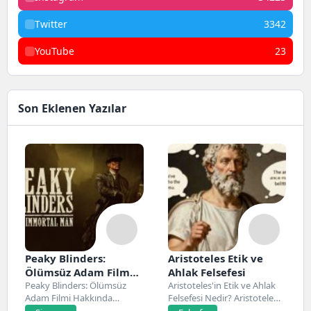
Twitter
3342
YouTube
23
Son Eklenen Yazılar
Peaky Blinders:
Aristoteles Etik ve
Ölümsüz Adam Film
Ahlak Felsefesi
Konusu, Oyuncuları
Peaky Blinders: Ölümsüz
Aristoteles'in Etik ve Ahlak
Adam Filmi Hakkında
Felsefesi Nedir? Aristoteles,
ve İnceleme
Netflix’te 20 Mart 2026...
Antik Yunan felsefesinin...