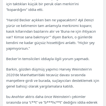
için taktıkları küçük bir peruk olan merkin’ini
“kopardığını” iddia etti.
“Harold Becker açıkken ben ne yapacaktım?
Aşk Denizi
yürür ve kelimenin tam anlamıyla merkinimi koparır,
kasık kıllarından bazılarını alır ve ‘Buna ne için ihtiyacın
var? Kimse sana bakmıyor’” diyen Barkın, o günlerde
kendini ne kadar güçsüz hissettiğini anlattı. “Hiçbir şey
yapmıyorsun.”
Becker’in temsilcileri iddiayla ilgili yorum yapmadı.
Barkin, gözden düşmüş yapımcı Harvey Weinstein’ın
2020’de Manhattan’daki tecavüz davası sırasında
manşetlere girdi ve burada, suçlayıcıları desteklemek için
genel bahisçi olarak yargılamalara katıldı.
bu
Anahtar
aktris daha önce Weinstein’ı çekimler
sırasında ona “c**t” ve “b***hc**t” dediğini iddia ederek