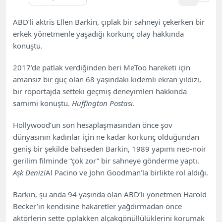
ABD’li aktris Ellen Barkin, çıplak bir sahneyi çekerken bir
erkek yönetmenle yaşadığı korkunç olay hakkında
konuştu.
2017’de patlak verdiğinden beri MeToo hareketi için
amansız bir güç olan 68 yaşındaki kıdemli ekran yıldızı,
bir röportajda setteki geçmiş deneyimleri hakkında
samimi konuştu.
Huffington Postası
.
Hollywood’un son hesaplaşmasından önce şov
dünyasının kadınlar için ne kadar korkunç olduğundan
geniş bir şekilde bahseden Barkin, 1989 yapımı neo-noir
gerilim filminde “çok zor” bir sahneye gönderme yaptı.
Aşk Denizi
Al Pacino ve John Goodman’la birlikte rol aldığı.
Barkin, şu anda 94 yaşında olan ABD’li yönetmen Harold
Becker’in kendisine hakaretler yağdırmadan önce
aktörlerin sette çıplakken alçakgönüllülüklerini korumak