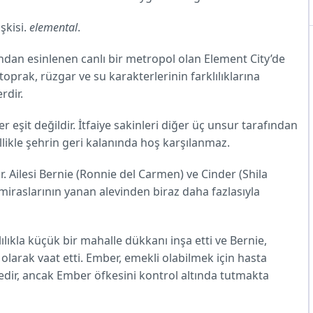
şkisi.
elemental
.
dan esinlenen canlı bir metropol olan Element City’de
oprak, rüzgar ve su karakterlerinin farklılıklarına
rdir.
 eşit değildir. İtfaiye sakinleri diğer üç unsur tarafından
llikle şehrin geri kalanında hoş karşılanmaz.
r. Ailesi Bernie (Ronnie del Carmen) ve Cinder (Shila
 miraslarının yanan alevinden biraz daha fazlasıyla
lıkla küçük bir mahalle dükkanı inşa etti ve Bernie,
arak vaat etti. Ember, emekli olabilmek için hasta
ir, ancak Ember öfkesini kontrol altında tutmakta