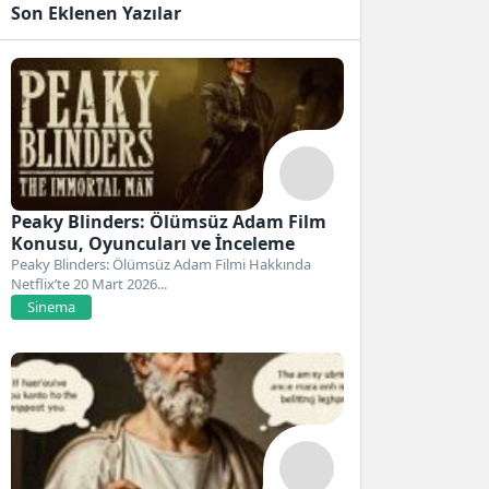
Son Eklenen Yazılar
Peaky Blinders: Ölümsüz Adam Film
Konusu, Oyuncuları ve İnceleme
Peaky Blinders: Ölümsüz Adam Filmi Hakkında
Netflix’te 20 Mart 2026...
Sinema