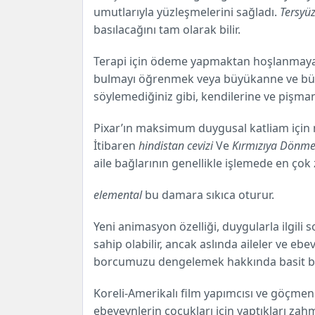
umutlarıyla yüzleşmelerini sağladı.
Tersyü
basılacağını tam olarak bilir.
Terapi için ödeme yapmaktan hoşlanmaya
bulmayı öğrenmek veya büyükanne ve büyü
söylemediğiniz gibi, kendilerine ve pişmanl
Pixar’ın maksimum duygusal katliam için na
İtibaren
hindistan cevizi
Ve
Kırmızıya Dönm
aile bağlarının genellikle işlemede en çok
elemental
bu damara sıkıca oturur.
Yeni animasyon özelliği, duygularla ilgil
sahip olabilir, ancak aslında aileler ve e
borcumuzu dengelemek hakkında basit bi
Koreli-Amerikalı film yapımcısı ve göçmen
ebeveynlerin çocukları için yaptıkları zahm