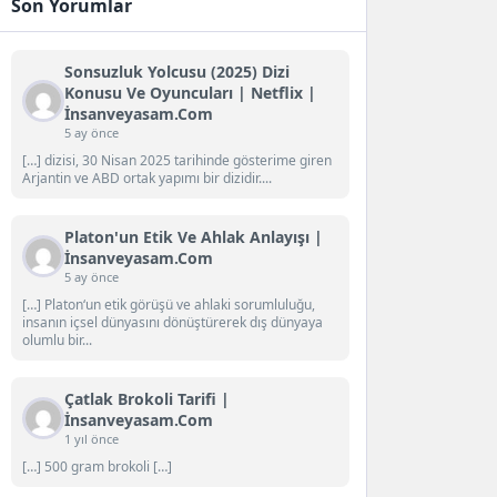
Son Yorumlar
Sonsuzluk Yolcusu (2025) Dizi
Konusu Ve Oyuncuları | Netflix |
İnsanveyasam.com
5 ay önce
[…] dizisi, 30 Nisan 2025 tarihinde gösterime giren
Arjantin ve ABD ortak yapımı bir dizidir....
Platon'un Etik Ve Ahlak Anlayışı |
İnsanveyasam.com
5 ay önce
[…] Platon‘un etik görüşü ve ahlaki sorumluluğu,
insanın içsel dünyasını dönüştürerek dış dünyaya
olumlu bir...
Çatlak Brokoli Tarifi |
İnsanveyasam.com
1 yıl önce
[…] 500 gram brokoli […]