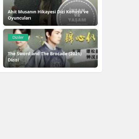
Ahit Musanın Hikayesi Dizi Konusu ve
Oyuncuları
Diziler
The Sword and The Brocade (2021)
Dizisi