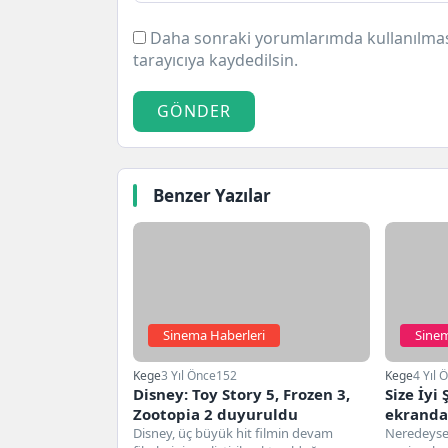
Daha sonraki yorumlarımda kullanılması
tarayıcıya kaydedilsin.
GÖNDER
Benzer Yazılar
Sinema Haberleri
Sinem
Kege
3 Yıl Önce
152
Kege
4 Yıl 
Disney: Toy Story 5, Frozen 3,
Size İyi
Zootopia 2 duyuruldu
ekrandak
Disney, üç büyük hit filmin devam
yazıyor
Neredeyse i