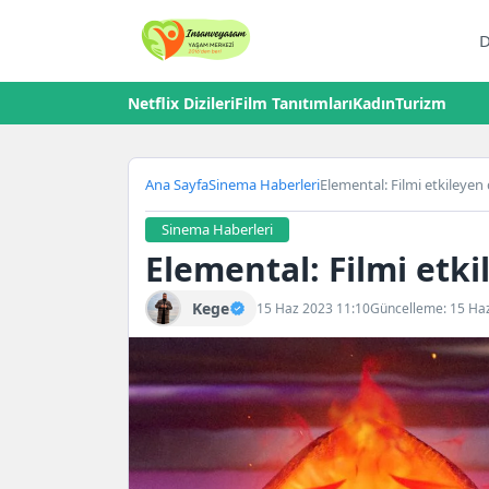
D
Netflix Dizileri
Film Tanıtımları
Kadın
Turizm
Ana Sayfa
Sinema Haberleri
Elemental: Filmi etkileyen
Sinema Haberleri
Elemental: Filmi etk
Kege
15 Haz 2023 11:10
Güncelleme: 15 Ha