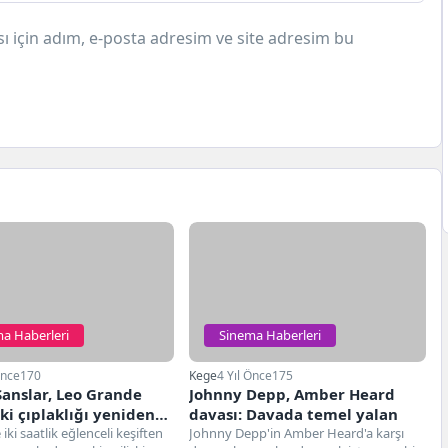
 için adım, e-posta adresim ve site adresim bu
a Haberleri
Sinema Haberleri
Önce
170
Kege
4 Yıl Önce
175
 Şanslar, Leo Grande
Johnny Depp, Amber Heard
i çıplaklığı yeniden
davası: Davada temel yalan
ki saatlik eğlenceli keşiften
Johnny Depp'in Amber Heard'a karşı