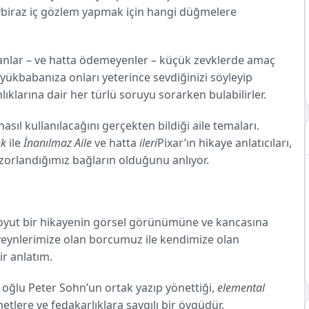
z
biraz iç gözlem yapmak için hangi düğmelere
nlar – ve hatta ödemeyenler – küçük zevklerde amaç
kbabanıza onları yeterince sevdiğinizi söyleyip
ıklarına dair her türlü soruyu sorarken bulabilirler.
sıl kullanılacağını gerçekten bildiği aile temaları.
ek
ile
İnanılmaz Aile
ve hatta
ileri
Pixar’ın hikaye anlatıcıları,
 zorlandığımız bağların olduğunu anlıyor.
i soyut bir hikayenin görsel görünümüne ve kancasına
beveynlerimize olan borcumuz ile kendimize olan
r anlatım.
 oğlu Peter Sohn’un ortak yazıp yönettiği,
elemental
etlere ve fedakarlıklara saygılı bir övgüdür.