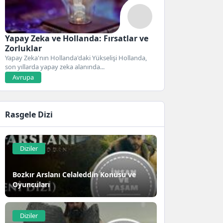
Yapay Zeka ve Hollanda: Fırsatlar ve
Zorluklar
Yapay Zeka'nın Hollanda'daki Yükselişi Hollanda,
son yıllarda yapay zeka alanında...
Avrupa
Rasgele Dizi
Diziler
Bozkır Arslanı Celaleddin Konusu ve
Oyuncuları
Diziler