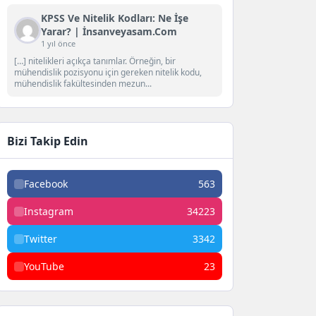
KPSS Ve Nitelik Kodları: Ne İşe
Yarar? | İnsanveyasam.com
1 yıl önce
[…] nitelikleri açıkça tanımlar. Örneğin, bir
mühendislik pozisyonu için gereken nitelik kodu,
mühendislik fakültesinden mezun...
Bizi Takip Edin
Facebook
563
Instagram
34223
Twitter
3342
YouTube
23