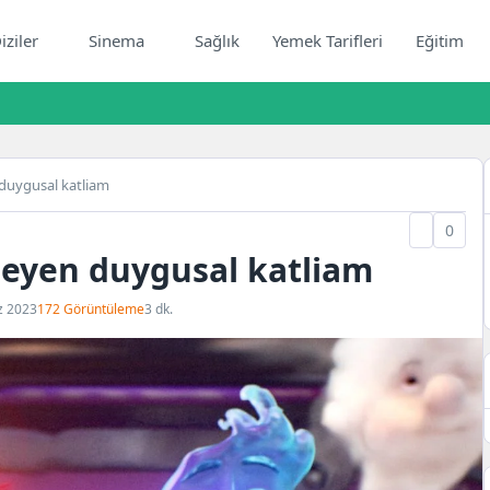
iziler
Sinema
Sağlık
Yemek Tarifleri
Eğitim
 duygusal katliam
0
ileyen duygusal katliam
z 2023
172 Görüntüleme
3 dk.