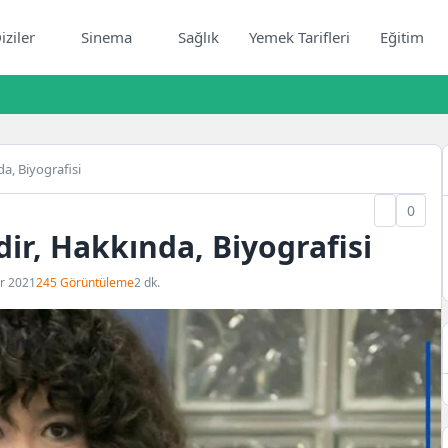
iziler
Sinema
Sağlık
Yemek Tarifleri
Eğitim
a, Biyografisi
0
r, Hakkında, Biyografisi
r 2021
245 Görüntüleme
2 dk.