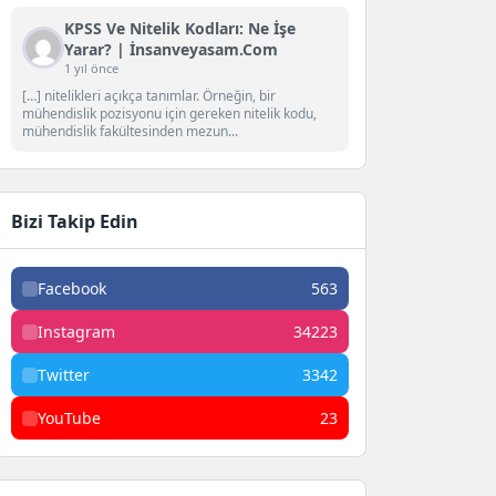
KPSS Ve Nitelik Kodları: Ne İşe
Yarar? | İnsanveyasam.com
1 yıl önce
[…] nitelikleri açıkça tanımlar. Örneğin, bir
mühendislik pozisyonu için gereken nitelik kodu,
mühendislik fakültesinden mezun...
Bizi Takip Edin
Facebook
563
Instagram
34223
Twitter
3342
YouTube
23