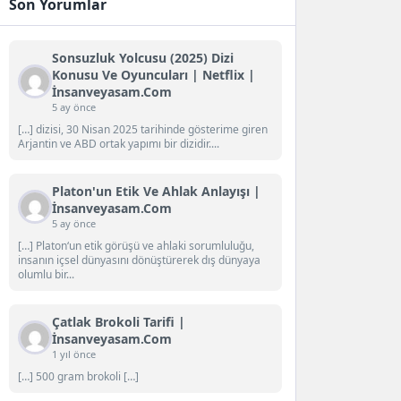
Son Yorumlar
Sonsuzluk Yolcusu (2025) Dizi
Konusu Ve Oyuncuları | Netflix |
İnsanveyasam.com
5 ay önce
[…] dizisi, 30 Nisan 2025 tarihinde gösterime giren
Arjantin ve ABD ortak yapımı bir dizidir....
Platon'un Etik Ve Ahlak Anlayışı |
İnsanveyasam.com
5 ay önce
[…] Platon‘un etik görüşü ve ahlaki sorumluluğu,
insanın içsel dünyasını dönüştürerek dış dünyaya
olumlu bir...
Çatlak Brokoli Tarifi |
İnsanveyasam.com
1 yıl önce
[…] 500 gram brokoli […]