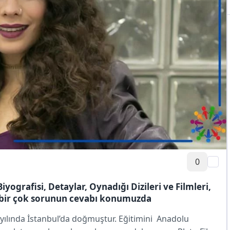
0
ografisi, Detaylar, Oynadığı Dizileri ve Filmleri,
bi bir çok sorunun cevabı konumuzda
yılında İstanbul’da doğmuştur. Eğitimini Anadolu