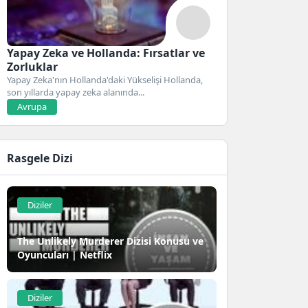
Yapay Zeka ve Hollanda: Fırsatlar ve
Zorluklar
Yapay Zeka'nın Hollanda'daki Yükselişi Hollanda,
son yıllarda yapay zeka alanında...
Avrupa
Rasgele Dizi
Diziler
The Unlikely Murderer Dizisi Konusu ve
Oyuncuları | Netflix
Diziler