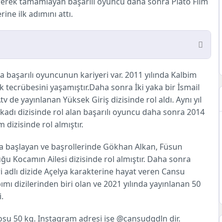
tirerek tamamlayan başarılı oyuncu daha sonra Plato Film
ine ilk adımını attı.
grafisi, Detaylar, Oynadığı Dizileri ve Filmleri,
aşarılı oyuncunun kariyeri var. 2011 yılında Kalbim
 bir çok sorunun cevabı konumuzda
uk tecrübesini yaşamıştır.Daha sonra İki yaka bir İsmail
v de yayınlanan Yüksek Giriş dizisinde rol aldı. Aynı yıl
kadı dizisinde rol alan başarılı oyuncu daha sonra 2014
dizisinde rol almıştır.
a başlayan ve başrollerinde Gökhan Alkan, Füsun
uğu Kocamın Ailesi dizisinde rol almıştır. Daha sonra
i adlı dizide Açelya karakterine hayat veren Cansu
ımı dizilerinden biri olan ve 2021 yılında yayınlanan
50
.
su 50 kg. Instagram adresi ise @cansudgdln dir.