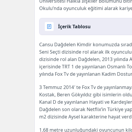
Üniversitesi Halkla İlişkiler Bölümünü bi
Okulu’nda oyunculuk eğitimi alarak kariyer
İçerik Tablosu
Cansu Dağdelen Kimdir, Hakkında, Biyo
Cansu Dağdelen Kimdir konumuzda sırada b
Hayatı, Kaç Yaşında ve Kariyeri gibi
Seni Seçti dizisinde rol alarak ilk oyuncul
dizisinde rol alan Dağdelen, 2013 yılında At
içerisinde TRT 1 de yayınlanan Osmanlı To
yılında Fox Tv de yayınlanan Kadim Dostum 
3 Temmuz 2014′ te Fox Tv de yayınlanmay
Kostak, Beren Gökyıldız gibi isimlerin old
Kanal D
de yayınlanan Hayati ve Kardeşler
Dağdelen son olarak Netflix’in Türkiye yap
m2
dizisinde Aysel karakterine hayat verdi
1.68 metre uzunluğundaki oyuncunun kilo