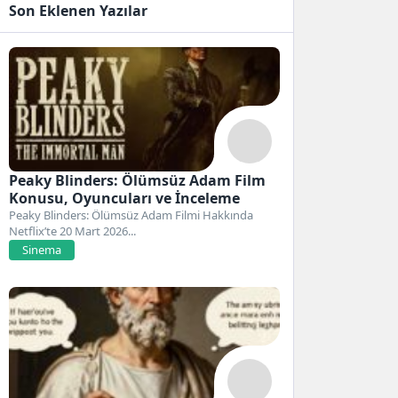
Son Eklenen Yazılar
Peaky Blinders: Ölümsüz Adam Film
Konusu, Oyuncuları ve İnceleme
Peaky Blinders: Ölümsüz Adam Filmi Hakkında
Netflix’te 20 Mart 2026...
Sinema