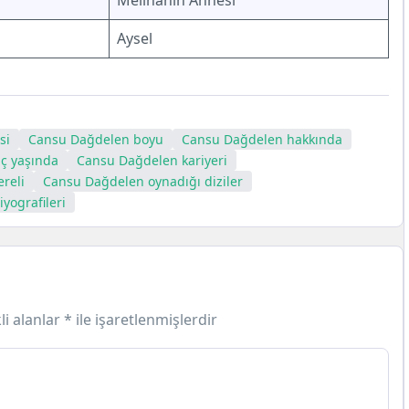
Melihanın Annesi
Aysel
si
Cansu Dağdelen boyu
Cansu Dağdelen hakkında
ç yaşında
Cansu Dağdelen kariyeri
reli
Cansu Dağdelen oynadığı diziler
yografileri
li alanlar
*
ile işaretlenmişlerdir