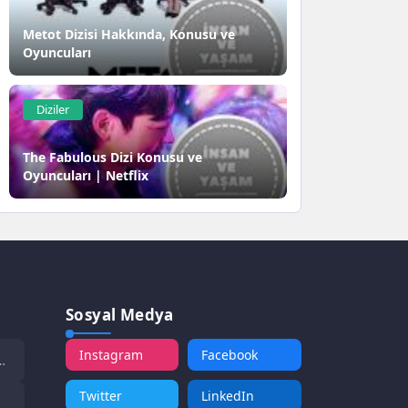
Metot Dizisi Hakkında, Konusu ve
Oyuncuları
Diziler
The Fabulous Dizi Konusu ve
Oyuncuları | Netflix
Sosyal Medya
Instagram
Facebook
Twitter
LinkedIn