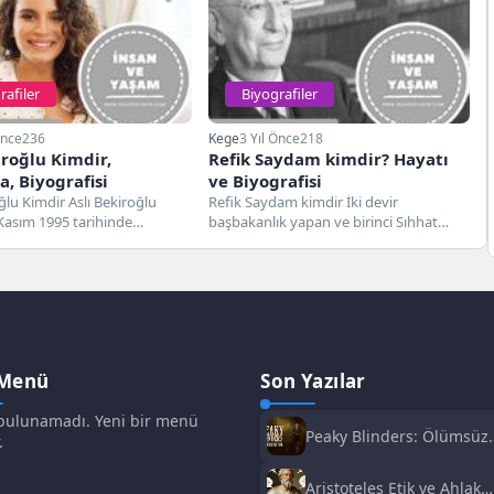
rafiler
Biyografiler
Önce
236
Kege
3 Yıl Önce
218
iroğlu Kimdir,
Refik Saydam kimdir? Hayatı
, Biyografisi
ve Biyografisi
ğlu Kimdir Aslı Bekiroğlu
Refik Saydam kimdir İki devir
Kasım 1995 tarihinde
başbakanlık yapan ve birinci Sıhhat
a dünyaya gelmiştir. Lise
Bakanı olan Dr. Refik Saydam'ın...
 Menü
Son Yazılar
ulunamadı. Yeni bir menü
Peaky Blinders: Ölümsüz
.
Adam Film Konusu,
Oyuncuları ve İnceleme
Aristoteles Etik ve Ahlak