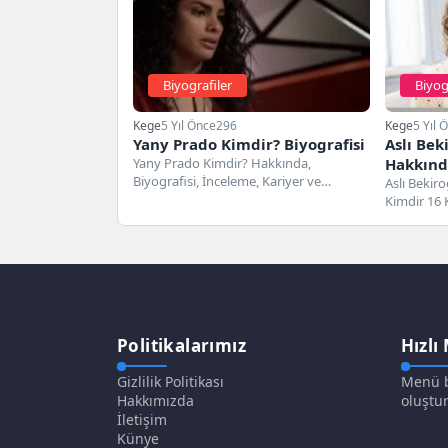
Biyografiler
Biyog
Kege
5 Yıl Önce
296
Kege
5 Yıl 
Yany Prado Kimdir? Biyografisi
Aslı Bek
Yany Prado Kimdir? Hakkında,
Hakkında
Biyografisi, İnceleme, Kariyer ve
Aslı Bekiro
Detaylar Yany Prado 2 Ocak 1991
Kimdir 16 
tarihinde...
İstanbul'd
eğitimini...
Politikalarımız
Hızlı
Gizlilik Politikası
Menü b
Hakkımızda
oluştur
İletişim
Künye