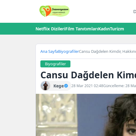
D
Netflix Dizileri
Film Tanıtımları
Kadın
Turizm
Ana Sayfa
Biyografiler
Cansu Dağdelen Kimdir, Hakkınd
Biyografiler
Cansu Dağdelen Kimdi
Kege
28 Mar 2021 02:48
Güncelleme: 28 Ma