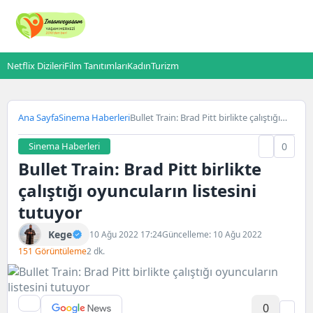
Netflix Dizileri
Film Tanıtımları
Kadın
Turizm
Ana Sayfa
Sinema Haberleri
Bullet Train: Brad Pitt birlikte çalıştığı
oyuncuların listesini tutuyor
Sinema Haberleri
0
Bullet Train: Brad Pitt birlikte
çalıştığı oyuncuların listesini
tutuyor
Kege
10 Ağu 2022 17:24
Güncelleme: 10 Ağu 2022
151 Görüntüleme
2 dk.
0