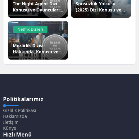
The Night Agent Dizi
Sonsuzluk Yolcusu
Konusu ve Oyuncuları |
(2025) Dizi Konusu ve
Netflix
Oyuncuları | Netflix
Netflix Dizileri
Mezarlık Dizisi
Hakkında, Konusu ve
Oyuncuları
Politikalarımız
Gizlilik Politikası
Hakkımızda
İletişim
Künye
Hızlı Menü