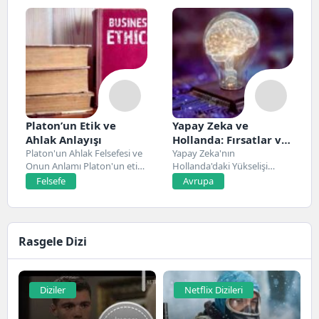
Platon’un Etik ve
Yapay Zeka ve
Ahlak Anlayışı
Hollanda: Fırsatlar ve
Platon'un Ahlak Felsefesi ve
Zorluklar
Yapay Zeka'nın
Onun Anlamı Platon'un etik
Hollanda'daki Yükselişi
ve ahlak...
Hollanda, son yıllarda yapay
Felsefe
Avrupa
zeka alanında...
Rasgele Dizi
Diziler
Netflix Dizileri