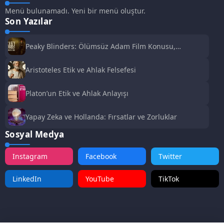
Menü bulunamadı. Yeni bir menü oluştur.
Son Yazılar
Peaky Blinders: Ölümsüz Adam Film Konusu,
Oyuncuları ve İnceleme
Aristoteles Etik ve Ahlak Felsefesi
Platon’un Etik ve Ahlak Anlayışı
Yapay Zeka ve Hollanda: Fırsatlar ve Zorluklar
Sosyal Medya
Instagram
Facebook
Twitter
LinkedIn
YouTube
TikTok