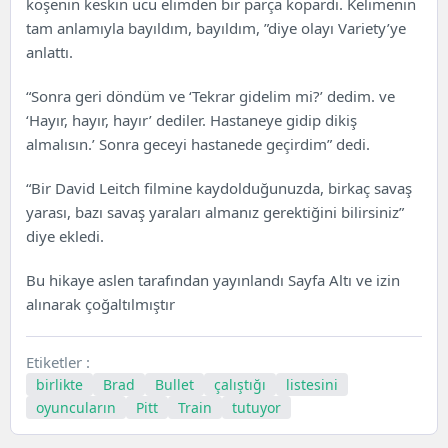
köşenin keskin ucu elimden bir parça kopardı. Kelimenin
tam anlamıyla bayıldım, bayıldım, ”diye olayı Variety’ye
anlattı.
“Sonra geri döndüm ve ‘Tekrar gidelim mi?’ dedim. ve
‘Hayır, hayır, hayır’ dediler. Hastaneye gidip dikiş
almalısın.’ Sonra geceyi hastanede geçirdim” dedi.
“Bir David Leitch filmine kaydolduğunuzda, birkaç savaş
yarası, bazı savaş yaraları almanız gerektiğini bilirsiniz”
diye ekledi.
Bu hikaye aslen tarafından yayınlandı
Sayfa Altı
ve izin
alınarak çoğaltılmıştır
Etiketler :
birlikte
Brad
Bullet
çalıştığı
listesini
oyuncuların
Pitt
Train
tutuyor