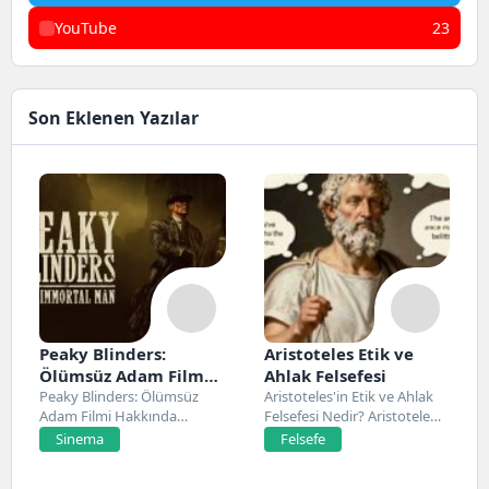
YouTube
23
Son Eklenen Yazılar
Peaky Blinders:
Aristoteles Etik ve
Ölümsüz Adam Film
Ahlak Felsefesi
Konusu, Oyuncuları
Peaky Blinders: Ölümsüz
Aristoteles'in Etik ve Ahlak
Adam Filmi Hakkında
Felsefesi Nedir? Aristoteles,
ve İnceleme
Netflix’te 20 Mart 2026...
Antik Yunan felsefesinin...
Sinema
Felsefe