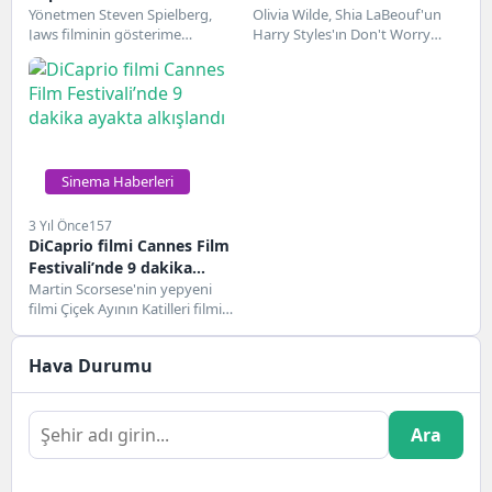
etkisinden dolayı Jaws’tan
Yönetmen Steven Spielberg,
Pugh’u ‘güvende tutmak
Olivia Wilde, Shia LaBeouf'un
Jaws filminin gösterime
Harry Styles'ın Don't Worry
pişmanlık duyuyor
için Endişelenme
girmesinden 47 yıl sonra
Darling'deki rolünde rol aldığını,
Sevgilim’den kovulduğunu
köpekbalığı nüfusu üzerindeki
ancak çekimler sırasında...
söyledi
etkisinden dolayı...
Sinema Haberleri
3 Yıl Önce
157
DiCaprio filmi Cannes Film
Festivali’nde 9 dakika
ayakta alkışlandı
Martin Scorsese'nin yepyeni
filmi Çiçek Ayının Katilleri filmin
hafta sonu Cannes Film
Festivali'ndeki dünya
Hava Durumu
prömiyerinde...
Ara