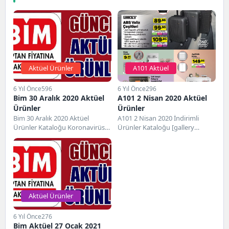
Aktüel Ürünler
A101 Aktüel
6 Yıl Önce
596
6 Yıl Önce
296
Bim 30 Aralık 2020 Aktüel
A101 2 Nisan 2020 Aktüel
Ürünler
Ürünler
Bim 30 Aralık 2020 Aktüel
A101 2 Nisan 2020 İndirimli
Ürünler Kataloğu Koronavirüs
Ürünler Kataloğu [gallery
tedbirleri kapsamında alınan
ids="592,593,594,595,596,597,598,599
önlemler nedeniyle bu hafta...
Aktüel Ürünler
6 Yıl Önce
276
Bim Aktüel 27 Ocak 2021