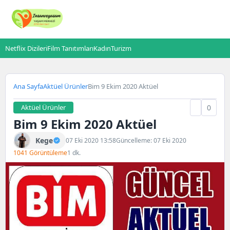
Netflix Dizileri
Film Tanıtımları
Kadın
Turizm
Ana Sayfa
Aktüel Ürünler
Bim 9 Ekim 2020 Aktüel
Aktüel Ürünler
0
Bim 9 Ekim 2020 Aktüel
Kege
07 Eki 2020 13:58
Güncelleme: 07 Eki 2020
1041 Görüntüleme
1 dk.