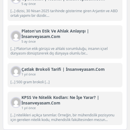
5 ay önce
[…] dizisi, 30 Nisan 2025 tarihinde gösterime giren Arjantin ve ABD
ortak yapımı bir dizidir....
Platon'un Etik Ve Ahlak Anlayışı |
İnsanveyasam.com
5 ay önce
[…] Platon‘un etik görüşü ve ahlaki sorumluluğu, insanın içsel
dünyasını dönüştürerek dış dünyaya olumlu bir...
Çatlak Brokoli Tarifi | İnsanveyasam.com
1 yıl önce
[…] 500 gram brokoli […]
KPSS Ve Nitelik Kodları: Ne İşe Yarar? |
İnsanveyasam.com
1 yıl önce
[…] nitelikleri açıkça tanımlar. Örneğin, bir mühendislik pozisyonu
için gereken nitelik kodu, mühendislik fakültesinden mezun...