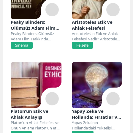
Peaky Blinders:
Aristoteles Etik ve
Ölümsüz Adam Film
Ahlak Felsefesi
Konusu, Oyuncuları
Peaky Blinders: Ölümsüz
Aristoteles'in Etik ve Ahlak
Adam Filmi Hakkında
Felsefesi Nedir? Aristoteles,
ve İnceleme
Netflix’te 20 Mart 2026...
Antik Yunan felsefesinin...
Sinema
Felsefe
Platon’un Etik ve
Yapay Zeka ve
Ahlak Anlayışı
Hollanda: Fırsatlar ve
Platon'un Ahlak Felsefesi ve
Zorluklar
Yapay Zeka'nın
Onun Anlamı Platon'un etik
Hollanda'daki Yükselişi