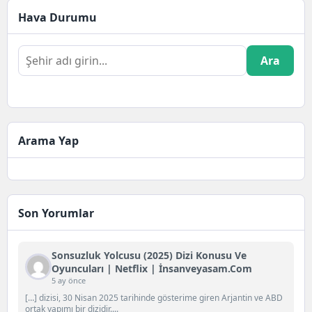
iline bağlı bir ilçedir.Silifke'nin
Hava Durumu
Doğal...
Ara
Arama Yap
Son Yorumlar
Sonsuzluk Yolcusu (2025) Dizi Konusu Ve
Oyuncuları | Netflix | İnsanveyasam.com
5 ay önce
[…] dizisi, 30 Nisan 2025 tarihinde gösterime giren Arjantin ve ABD
ortak yapımı bir dizidir....