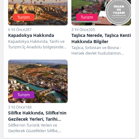
Turizm
Turizm
6 Yıl Önce
287
3 Yıl Önce
205
Kapadokya Hakkında
Taşlıca Nerede, Taşlıca Kenti
Kapadokya Hakkında, Tarihi ve
Hakkında Bilgiler
Turizmi İç Anadolu bölgesinde
Taşlıca, Sırbistan ve Bosna -
bulunan Kapadokya yurtiçinde
Hersek devlet hudutlarının
ve yurtdışında oldukça dikkat...
bulunduğu Karadağ’ın
kuzeyinde bulunmaktadır.
Taşlıca'nın yerleşim yeri...
Turizm
3 Yıl Önce
188
Silifke Hakkında, Silifke’nin
Gezilecek Yerleri, Tarihi
Yerleri
Silifke'nin Turistik Yerleri ve
Gezilecek Güzellikleri Silifke,
Türkiye'nin güneyinde, Mersin