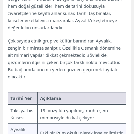
hem doğal güzellikleri hem de tarihi dokusuyla
ziyaretçilerine keyifli anlar sunar. Tarihi taş binalar,
kiliseler ve etkileyici manzaralar, Ayvalık’ı keşfetmeye
değer kılan unsurlardandır.
Çok sayıda etnik grup ve kültür barındıran Ayvalık,
zengin bir mirasa sahiptir. Özellikle Osmanlı dönemine
ait mimari yapılar dikkat çekmektedir. Böylelikle,
gezginlerin ilgisini çeken birçok farklı nokta mevcuttur.
Bu bağlamda önemli yerleri gözden geçirmek faydalı
olacaktır:
Tarihî Yer
Açıklama
Taksiyarhis
19. yüzyılda yapılmış, muhteşem
Kilisesi
mimarisiyle dikkat çekiyor.
Ayvalık
Eski bir Rum okulu olarak inşa edilmiştir,