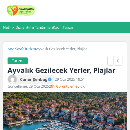
Netflix Dizileri
Film Tanıtımları
Kadın
Turizm
Ana Sayfa
Turizm
Ayvalık Gezilecek Yerler, Plajlar
Turizm
0
Ayvalık Gezilecek Yerler, Plajlar
Caner Şenbağ
29 Oca 2025 18:51
Güncelleme: 29 Oca 2025
281 Görüntüleme
6 dk.