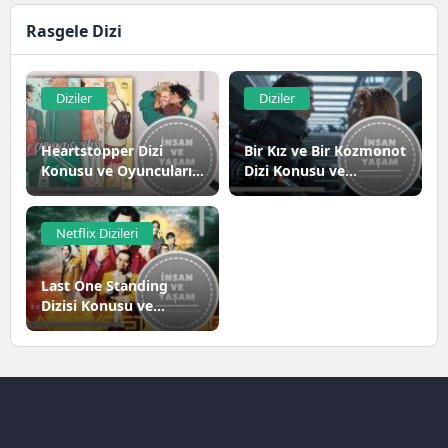
Rasgele Dizi
Diziler
Diziler
Heartstopper Dizi
Bir Kız ve Bir Kozmonot
Konusu ve Oyuncuları |
Dizi Konusu ve
Netflix
Oyuncuları | Netflix
Netflix Dizileri
Last One Standing
Dizisi Konusu ve
Oyuncuları | Netflix