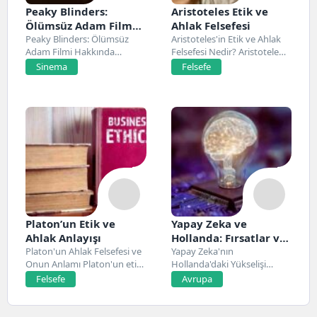
Peaky Blinders:
Aristoteles Etik ve
Ölümsüz Adam Film
Ahlak Felsefesi
Konusu, Oyuncuları
Peaky Blinders: Ölümsüz
Aristoteles'in Etik ve Ahlak
Adam Filmi Hakkında
Felsefesi Nedir? Aristoteles,
ve İnceleme
Netflix’te 20 Mart 2026...
Antik Yunan felsefesinin...
Sinema
Felsefe
Platon’un Etik ve
Yapay Zeka ve
Ahlak Anlayışı
Hollanda: Fırsatlar ve
Platon'un Ahlak Felsefesi ve
Zorluklar
Yapay Zeka'nın
Onun Anlamı Platon'un etik
Hollanda'daki Yükselişi
ve ahlak...
Hollanda, son yıllarda yapay
Felsefe
Avrupa
zeka alanında...