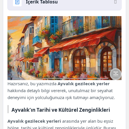
İçerik Tablosu
Ayvalık’ın Tarihi ve Kültürel Zenginlikleri
Ayvalık’ta Mutlaka Görülmesi Gereken Tarihi
Yerler
Tarihi Camiler
Eski Rum Evleri
Sarımsaklı Plajı Yanında Antik Kalıntılar
Ayvalık Plajları ve Su Sporları
En Popüler Plajlar
Ayvalık’ta Doğa Yürüyüşü ve Keşif Alanları
Popüler Yürüyüş Parkurları
Hazırsanız, bu yazımızda
Ayvalık gezilecek yerler
Keşif Alanları
hakkında detaylı bilgi vererek, unutulmaz bir seyahat
deneyimi için yolculuğunuza ışık tutmayı amaçlıyoruz.
Ayvalık’ın Tarihi ve Kültürel Zenginlikleri
Ayvalık gezilecek yerleri
arasında yer alan bu eşsiz
bölge, tarihi ve kültürel zenginlikleriyle ünlüdür. Burası,