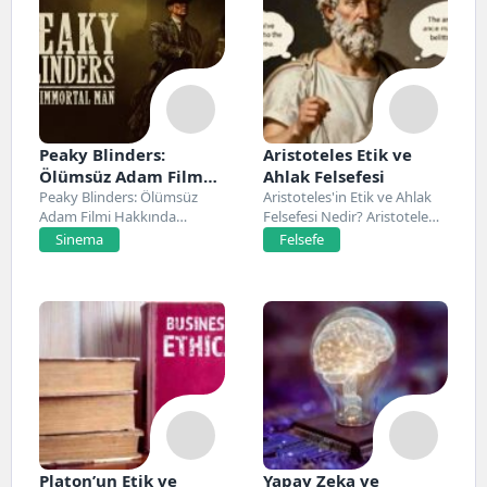
Peaky Blinders:
Aristoteles Etik ve
Ölümsüz Adam Film
Ahlak Felsefesi
Konusu, Oyuncuları
Peaky Blinders: Ölümsüz
Aristoteles'in Etik ve Ahlak
Adam Filmi Hakkında
Felsefesi Nedir? Aristoteles,
ve İnceleme
Netflix’te 20 Mart 2026...
Antik Yunan felsefesinin...
Sinema
Felsefe
Platon’un Etik ve
Yapay Zeka ve