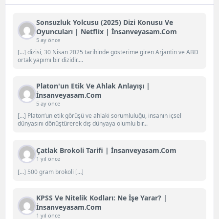
Sonsuzluk Yolcusu (2025) Dizi Konusu Ve
Oyuncuları | Netflix | İnsanveyasam.com
5 ay önce
[…] dizisi, 30 Nisan 2025 tarihinde gösterime giren Arjantin ve ABD
ortak yapımı bir dizidir....
Platon'un Etik Ve Ahlak Anlayışı |
İnsanveyasam.com
5 ay önce
[…] Platon‘un etik görüşü ve ahlaki sorumluluğu, insanın içsel
dünyasını dönüştürerek dış dünyaya olumlu bir...
Çatlak Brokoli Tarifi | İnsanveyasam.com
1 yıl önce
[…] 500 gram brokoli […]
KPSS Ve Nitelik Kodları: Ne İşe Yarar? |
İnsanveyasam.com
1 yıl önce