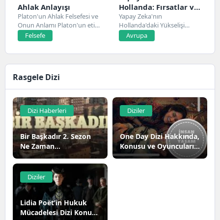
Ahlak Anlayışı
Hollanda: Fırsatlar ve
Platon'un Ahlak Felsefesi ve
Zorluklar
Yapay Zeka'nın
Onun Anlamı Platon'un etik
Hollanda'daki Yükselişi
ve ahlak...
Hollanda, son yıllarda yapay
Felsefe
Avrupa
zeka alanında...
Rasgele Dizi
Dizi Haberleri
Diziler
Bir Başkadır 2. Sezon
One Day Dizi Hakkında,
Ne Zaman
Konusu ve Oyuncuları |
Yayınlanacak?
Netflix
Diziler
Lidia Poët’in Hukuk
Mücadelesi Dizi Konusu