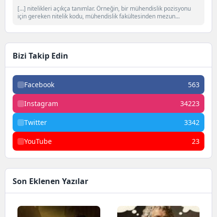
[…] nitelikleri açıkça tanımlar. Örneğin, bir mühendislik pozisyonu
için gereken nitelik kodu, mühendislik fakültesinden mezun...
Bizi Takip Edin
Facebook
563
Instagram
34223
Twitter
3342
YouTube
23
Son Eklenen Yazılar