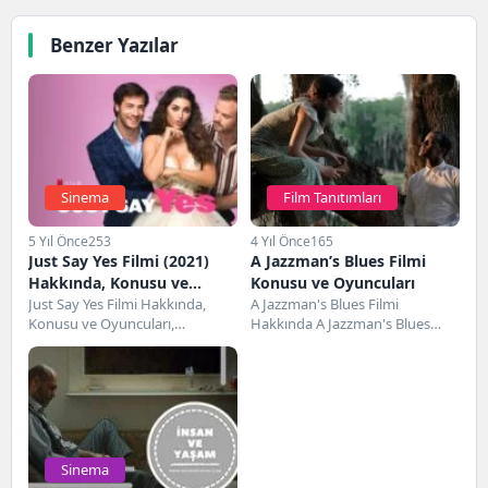
Benzer Yazılar
Sinema
Film Tanıtımları
5 Yıl Önce
253
4 Yıl Önce
165
Just Say Yes Filmi (2021)
A Jazzman’s Blues Filmi
Hakkında, Konusu ve
Konusu ve Oyuncuları
Oyuncuları
Just Say Yes Filmi Hakkında,
A Jazzman's Blues Filmi
Konusu ve Oyuncuları,
Hakkında A Jazzman's Blues
Karakterler ve Cast, IMDB Puanı,
filmi, 23 Eylül 2022 tarihinden
İnceleme gibi...
itibaren gösterime...
Sinema