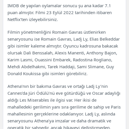
Athena Filmi
IMDB de yapılan oylamalar sonucu şu ana kadar 7.1
Athena Filmi Konusu
puan almıştır. Filmi 23
Eylül
2022 tarihinden itibaren
Athena Filmi Oyuncuları ve Karakterler
Netflix’ten izleyebilirsiniz.
Filmin yönetmenliğini Romain Gavras üstlenirken
senaryosunu ise Romain Gavras, Ladj Ly, Elias Belkeddar
gibi isimler kaleme almıştır. Oyuncu kadrosuna bakacak
olursak Dali Benssalah, Alexis Manenti, Anthony Bajon,
Karim Lasmi, Ouassini Embarek, Radostina Rogliano,
Mehdi Abdelhakmi, Tarek Haddaji, Sami Slimane, Guy
Donald Koukissa gibi isimleri görebiliriz.
Athena’nın bir bakıma Gavras ve ortağı Ladj Ly’nin
Cannes’da Jüri Ödülü’nü eve götürdüğü ve Oscar adaylığı
aldığı Les Miserables ile ilgisi var. Her ikisi de
mahalledeki gerilimin yanı sıra gerilime de sahip ve Paris
mahallesinin gerçeklerine odaklanıyor. Ladj Ly, aslında
senaryosunu Athena’ya imzalar ve daha dramatik ve
operatik bir sahnedir, ancak hikayeyi değiştirmeden.