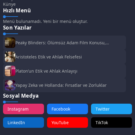
Künye
Hızlı Menü
Menü bulunamadı. Yeni bir menü oluştur.
Son Yazılar
Peaky Blinders: Ölümsüz Adam Film Konusu,
Oyuncuları ve İnceleme
Aristoteles Etik ve Ahlak Felsefesi
Platon’un Etik ve Ahlak Anlayışı
Yapay Zeka ve Hollanda: Fırsatlar ve Zorluklar
Sosyal Medya
Instagram
Facebook
Twitter
LinkedIn
YouTube
TikTok