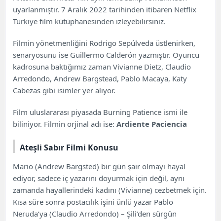
Ateşli Sabır Filmi Konusu
uyarlanmıştır. 7 Aralık 2022 tarihinden itibaren
Netflix
Ateşli Sabır Oyuncuları
Türkiye film kütüphanesinden izleyebilirsiniz.
Filmin yönetmenliğini
Rodrigo
Sepúlveda üstlenirken,
senaryosunu ise Guillermo Calderón yazmıştır. Oyuncu
kadrosuna baktığımız zaman Vivianne Dietz, Claudio
Arredondo, Andrew Bargstead, Pablo Macaya, Katy
Cabezas gibi isimler yer alıyor.
Film uluslararası piyasada Burning Patience ismi ile
biliniyor. Filmin orjinal adı ise:
Ardiente Paciencia
Ateşli Sabır Filmi Konusu
Mario (Andrew Bargsted) bir gün şair olmayı hayal
ediyor, sadece iç yazarını doyurmak için değil, aynı
zamanda hayallerindeki kadını (Vivianne) cezbetmek için.
Kısa süre sonra postacılık işini ünlü yazar Pablo
Neruda’ya (Claudio Arredondo) – Şili’den sürgün