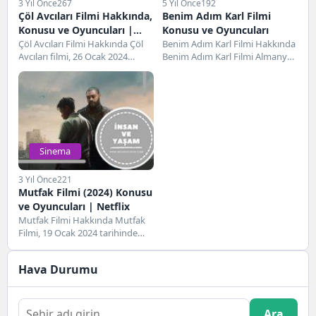
3 Yıl Önce
267
5 Yıl Önce
192
Çöl Avcıları Filmi Hakkında,
Benim Adım Karl Filmi
Konusu ve Oyuncuları |
Konusu ve Oyuncuları
Netflix
Çöl Avcıları Filmi Hakkında Çöl
Benim Adım Karl Filmi Hakkında
Avcıları filmi, 26 Ocak 2024
Benim Adım Karl Filmi Almanya
tarihinde gösterime giren
ve Çek Cumhuriyeti ortak
Güney Kore...
yapımı...
Sinema
3 Yıl Önce
221
Mutfak Filmi (2024) Konusu
ve Oyuncuları | Netflix
Mutfak Filmi Hakkında Mutfak
Filmi, 19 Ocak 2024 tarihinde
gösterime giren Birleşik Krallık
yapımı bir...
Hava Durumu
Ara