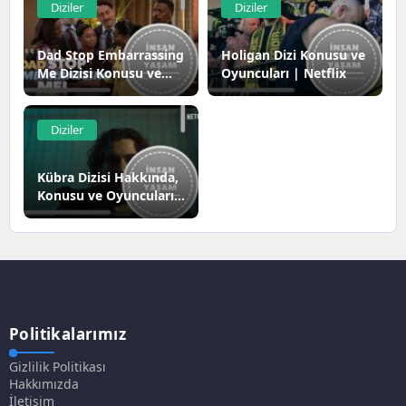
Diziler
Diziler
Dad Stop Embarrassing
Holigan Dizi Konusu ve
Me Dizisi Konusu ve
Oyuncuları | Netflix
Oyuncuları
Diziler
Kübra Dizisi Hakkında,
Konusu ve Oyuncuları |
Netflix
Politikalarımız
Gizlilik Politikası
Hakkımızda
İletişim