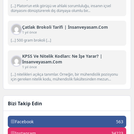
[…] Platon‘un etik görüşü ve ahlaki sorumluluğu, insanın içsel
dünyasını dönüştürerek dış dünyaya olumlu bir...
Çatlak Brokoli Tarifi | İnsanveyasam.com
1 yıl önce
[…] 500 gram brokoli […]
KPSS Ve Nitelik Kodları: Ne İşe Yarar? |
İnsanveyasam.com
1 yıl önce
[…] nitelikleri açıkça tanımlar. Örneğin, bir mühendislik pozisyonu
için gereken nitelik kodu, mühendislik fakültesinden mezun...
Bizi Takip Edin
Facebook
563
Instagram
34223