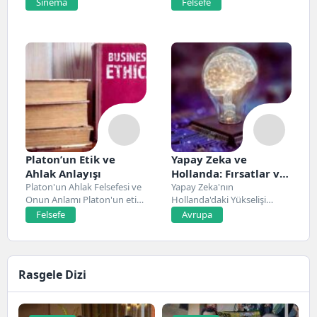
Netflix’te 20 Mart 2026...
Antik Yunan felsefesinin...
Sinema
Felsefe
Platon’un Etik ve
Yapay Zeka ve
Ahlak Anlayışı
Hollanda: Fırsatlar ve
Platon'un Ahlak Felsefesi ve
Zorluklar
Yapay Zeka'nın
Onun Anlamı Platon'un etik
Hollanda'daki Yükselişi
ve ahlak...
Hollanda, son yıllarda yapay
Felsefe
Avrupa
zeka alanında...
Rasgele Dizi