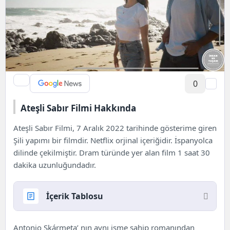
0
Ateşli Sabır Filmi Hakkında
Ateşli Sabır Filmi, 7 Aralık 2022 tarihinde gösterime giren
Şili yapımı bir filmdir. Netflix orjinal içeriğidir. İspanyolca
dilinde çekilmiştir. Dram türünde yer alan film 1 saat 30
dakika uzunluğundadır.
İçerik Tablosu
Ateşli Sabır Filmi Hakkında
Antonio Skármeta’ nın aynı isme sahip romanından