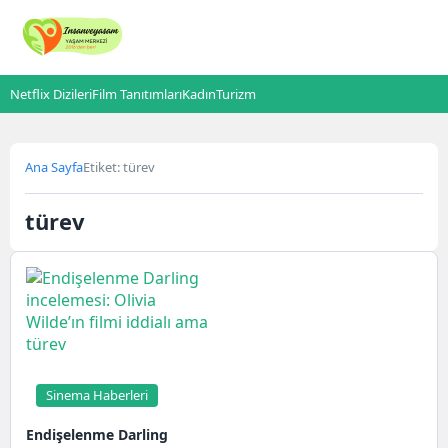
Netflix Dizileri
Film Tanıtımları
Kadın
Turizm
Ana Sayfa
Etiket: türev
türev
Sinema Haberleri
Endişelenme Darling