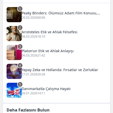
1
Peaky Blinders: Ölümsüz Adam Film Konusu,
Oyuncuları ve İnceleme
20.03.2026
00:06
2
Aristoteles Etik ve Ahlak Felsefesi
08.03.2026
18:10
3
Platon’un Etik ve Ahlak Anlayışı
06.03.2026
21:42
4
Yapay Zeka ve Hollanda: Fırsatlar ve Zorluklar
27.01.2026
20:28
5
Danimarka’da Çalışma Hayatı
26.01.2026
14:11
Daha Fazlasını Bulun