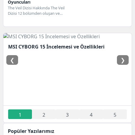
Oyuncuları
The Veil Dizisi Hakkında The Veil
Dizisi 12 bölümden oluşan ve
aksiyon. suç ile dram...
MSI CYBORG 15 İncelemesi ve Özellikleri
❮
❯
1
2
3
4
5
Popüler Yazılarımız