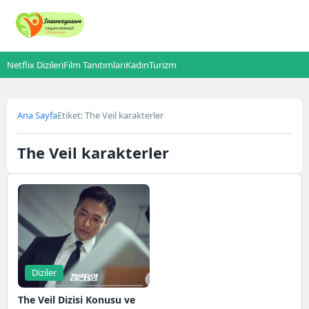
Netflix Dizileri
Film Tanıtımları
Kadın
Turizm
Ana Sayfa
Etiket: The Veil karakterler
The Veil karakterler
Diziler
The Veil Dizisi Konusu ve