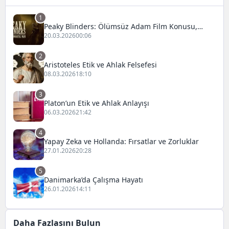
1
Peaky Blinders: Ölümsüz Adam Film Konusu,
Oyuncuları ve İnceleme
20.03.2026
00:06
2
Aristoteles Etik ve Ahlak Felsefesi
08.03.2026
18:10
3
Platon’un Etik ve Ahlak Anlayışı
06.03.2026
21:42
4
Yapay Zeka ve Hollanda: Fırsatlar ve Zorluklar
27.01.2026
20:28
5
Danimarka’da Çalışma Hayatı
26.01.2026
14:11
Daha Fazlasını Bulun