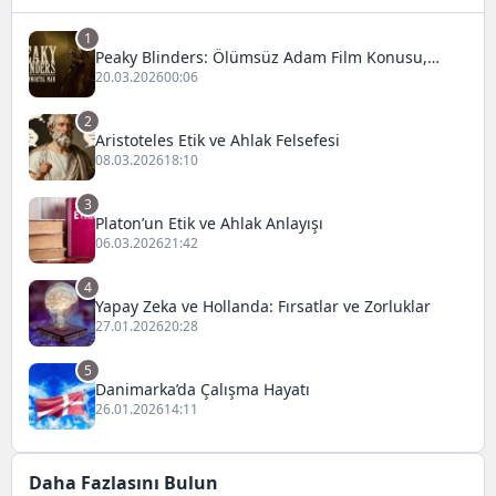
1
Peaky Blinders: Ölümsüz Adam Film Konusu,
Oyuncuları ve İnceleme
20.03.2026
00:06
2
Aristoteles Etik ve Ahlak Felsefesi
08.03.2026
18:10
3
Platon’un Etik ve Ahlak Anlayışı
06.03.2026
21:42
4
Yapay Zeka ve Hollanda: Fırsatlar ve Zorluklar
27.01.2026
20:28
5
Danimarka’da Çalışma Hayatı
26.01.2026
14:11
Daha Fazlasını Bulun