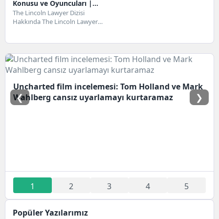
Konusu ve Oyuncuları |
Netflix
The Lincoln Lawyer Dizisi
Hakkında The Lincoln Lawyer
dizisi, 13 Mayıs 2022 tarihinden
itibaren gösterime...
Uncharted film incelemesi: Tom Holland ve Mark
❮
❯
Wahlberg cansız uyarlamayı kurtaramaz
1
2
3
4
5
Popüler Yazılarımız