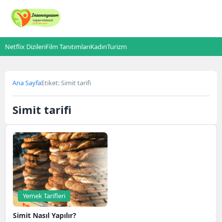
Netflix Dizileri
Film Tanıtımları
Kadın
Turizm
Ana Sayfa
Etiket: Simit tarifi
Simit tarifi
Yemek Tarifleri
Simit Nasıl Yapılır?