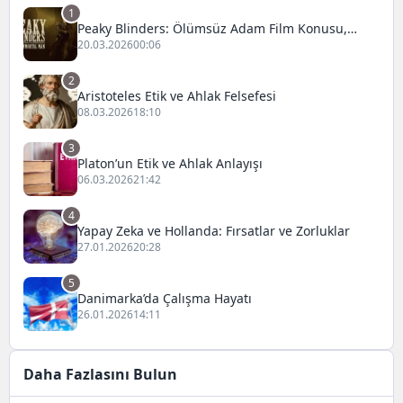
1
Peaky Blinders: Ölümsüz Adam Film Konusu,
Oyuncuları ve İnceleme
20.03.2026
00:06
2
Aristoteles Etik ve Ahlak Felsefesi
08.03.2026
18:10
3
Platon’un Etik ve Ahlak Anlayışı
06.03.2026
21:42
4
Yapay Zeka ve Hollanda: Fırsatlar ve Zorluklar
27.01.2026
20:28
5
Danimarka’da Çalışma Hayatı
26.01.2026
14:11
Daha Fazlasını Bulun