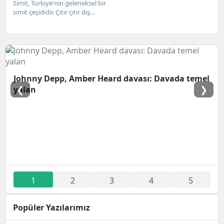
Simit, Türkiye'nin geleneksel bir
simit çeşididir. Çıtır çıtır dış
yüzeyi ve içi yumuşak
dokusuyla, sabah...
Johnny Depp, Amber Heard davası: Davada temel
❮
❯
yalan
1
2
3
4
5
Popüler Yazılarımız