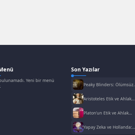
 Menü
Son Yazılar
ulunamadı. Yeni bir menü
Peaky Blinders: Ölümsüz
.
Adam Film Konusu,
Oyuncuları ve İnceleme
Aristoteles Etik ve Ahlak
Felsefesi
Platon’un Etik ve Ahlak
Anlayışı
Yapay Zeka ve Hollanda:
Fırsatlar ve Zorluklar