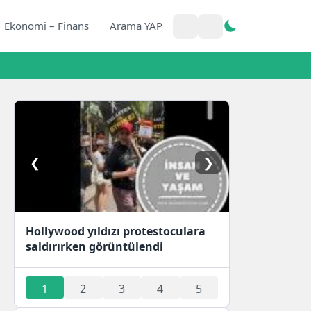
Ekonomi – Finans
Arama YAP
❮
❯
Hollywood yıldızı protestoculara
saldırırken görüntülendi
1
2
3
4
5