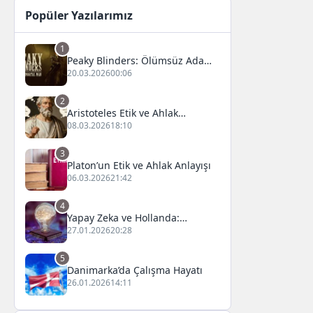
Popüler Yazılarımız
1
Peaky Blinders: Ölümsüz Adam
Film Konusu, Oyuncuları ve
20.03.2026
00:06
İnceleme
2
Aristoteles Etik ve Ahlak
Felsefesi
08.03.2026
18:10
3
Platon’un Etik ve Ahlak Anlayışı
06.03.2026
21:42
4
Yapay Zeka ve Hollanda:
Fırsatlar ve Zorluklar
27.01.2026
20:28
5
Danimarka’da Çalışma Hayatı
26.01.2026
14:11