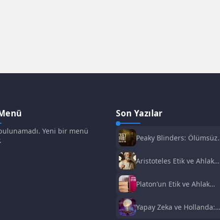
 Menü
Son Yazılar
ulunamadı. Yeni bir menü
Peaky Blinders: Ölümsüz
.
Adam Film Konusu,
Oyuncuları ve İnceleme
Aristoteles Etik ve Ahlak
Felsefesi
Platon’un Etik ve Ahlak
Anlayışı
Yapay Zeka ve Hollanda:
Fırsatlar ve Zorluklar