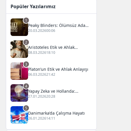
Popüler Yazılarımız
1
Peaky Blinders: Ölümsüz Adam
Film Konusu, Oyuncuları ve
20.03.2026
00:06
İnceleme
2
Aristoteles Etik ve Ahlak
Felsefesi
08.03.2026
18:10
3
Platon’un Etik ve Ahlak Anlayışı
06.03.2026
21:42
4
Yapay Zeka ve Hollanda:
Fırsatlar ve Zorluklar
27.01.2026
20:28
5
Danimarka’da Çalışma Hayatı
26.01.2026
14:11