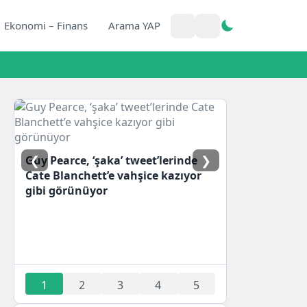
Ekonomi – Finans
Arama YAP
❮
❯
Guy Pearce, ‘şaka’ tweet’lerinde
Cate Blanchett’e vahşice kazıyor
gibi görünüyor
1
2
3
4
5