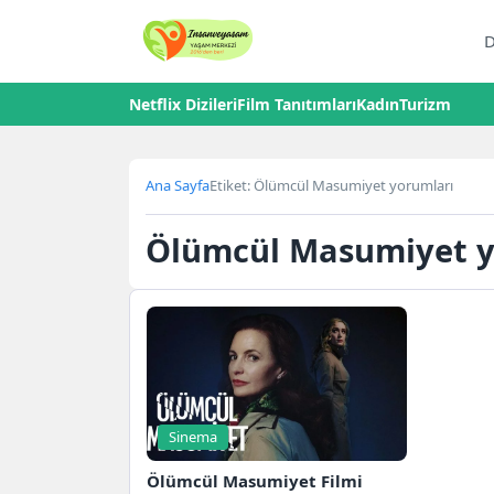
D
Netflix Dizileri
Film Tanıtımları
Kadın
Turizm
Ana Sayfa
Etiket: Ölümcül Masumiyet yorumları
Ölümcül Masumiyet y
Sinema
Ölümcül Masumiyet Filmi