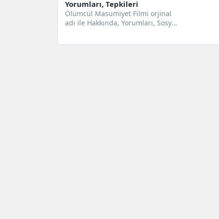
Yorumları, Tepkileri
Ölümcül Masumiyet Filmi orjinal
adı ile Hakkında, Yorumları, Sosyal
Medya Tepkileri, İncelemeler
Netflix' in 18...