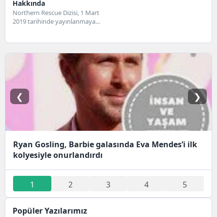
Hakkında
Northern Rescue Dizisi, 1 Mart
2019 tarihinde yayınlanmaya
başlayan Aile türündeki bir
dizidir. Netflix'te yayınlanmaya...
❮
❯
Ryan Gosling, Barbie galasında Eva Mendes’i ilk
kolyesiyle onurlandırdı
1
2
3
4
5
Popüler Yazılarımız