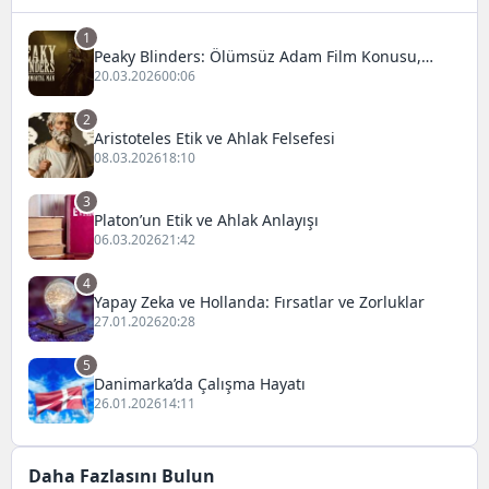
1
Peaky Blinders: Ölümsüz Adam Film Konusu,
Oyuncuları ve İnceleme
20.03.2026
00:06
2
Aristoteles Etik ve Ahlak Felsefesi
08.03.2026
18:10
3
Platon’un Etik ve Ahlak Anlayışı
06.03.2026
21:42
4
Yapay Zeka ve Hollanda: Fırsatlar ve Zorluklar
27.01.2026
20:28
5
Danimarka’da Çalışma Hayatı
26.01.2026
14:11
Daha Fazlasını Bulun