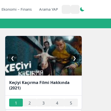
Ekonomi – Finans
Arama YAP
❮
❯
Keçiyi Kaçırma Filmi Hakkında
(2021)
1
2
3
4
5