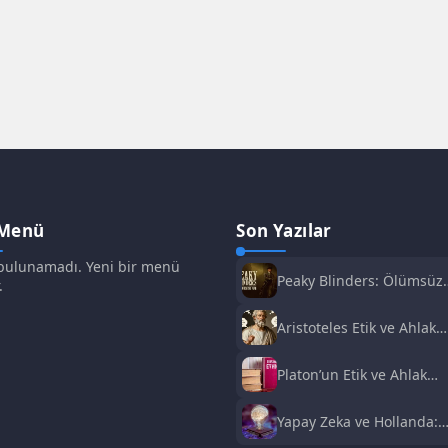
 Menü
Son Yazılar
ulunamadı. Yeni bir menü
Peaky Blinders: Ölümsüz
.
Adam Film Konusu,
Oyuncuları ve İnceleme
Aristoteles Etik ve Ahlak
Felsefesi
Platon’un Etik ve Ahlak
Anlayışı
Yapay Zeka ve Hollanda:
Fırsatlar ve Zorluklar