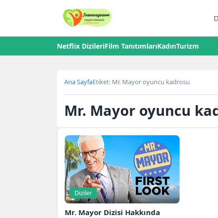
D
Netflix Dizileri
Film Tanıtımları
Kadın
Turizm
Ana Sayfa
Etiket: Mr. Mayor oyuncu kadrosu
Mr. Mayor oyuncu ka
Diziler
Mr. Mayor Dizisi Hakkında