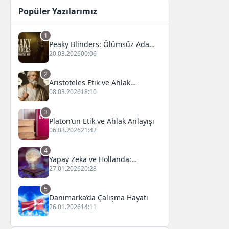
Popüler Yazılarımız
1
Peaky Blinders: Ölümsüz Adam
Film Konusu, Oyuncuları ve
20.03.2026
00:06
İnceleme
2
Aristoteles Etik ve Ahlak
Felsefesi
08.03.2026
18:10
3
Platon’un Etik ve Ahlak Anlayışı
06.03.2026
21:42
4
Yapay Zeka ve Hollanda:
Fırsatlar ve Zorluklar
27.01.2026
20:28
5
Danimarka’da Çalışma Hayatı
26.01.2026
14:11