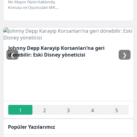
Mr. Mayor Dizisi Hakkında,
Konusu ve Oyuncuları MR.
Mayor dizisi 2021 yapım bir
sitcom dizisidir....
Johnny Depp Karayip Korsanları’na geri
❮
❯
dönebilir: Eski Disney yöneticisi
1
2
3
4
5
Popüler Yazılarımız