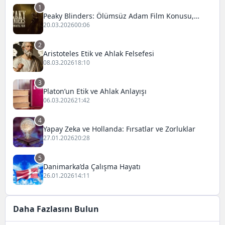
1
Peaky Blinders: Ölümsüz Adam Film Konusu,
Oyuncuları ve İnceleme
20.03.2026
00:06
2
Aristoteles Etik ve Ahlak Felsefesi
08.03.2026
18:10
3
Platon’un Etik ve Ahlak Anlayışı
06.03.2026
21:42
4
Yapay Zeka ve Hollanda: Fırsatlar ve Zorluklar
27.01.2026
20:28
5
Danimarka’da Çalışma Hayatı
26.01.2026
14:11
Daha Fazlasını Bulun