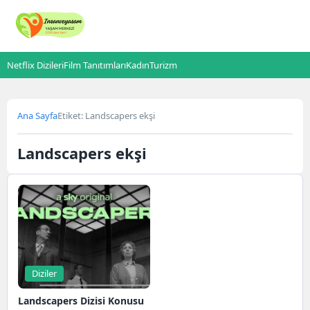
Netflix Dizileri
Film Tanıtımları
Kadın
Turizm
Ana Sayfa
Etiket: Landscapers ekşi
Landscapers ekşi
Diziler
Landscapers Dizisi Konusu