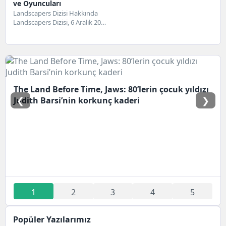
ve Oyuncuları
Landscapers Dizisi Hakkında
Landscapers Dizisi, 6 Aralık 2021
tarihinde gösterime giren
Birleşik Krallık ve ABD...
The Land Before Time, Jaws: 80’lerin çocuk yıldızı
❮
❯
Judith Barsi’nin korkunç kaderi
1
2
3
4
5
Popüler Yazılarımız