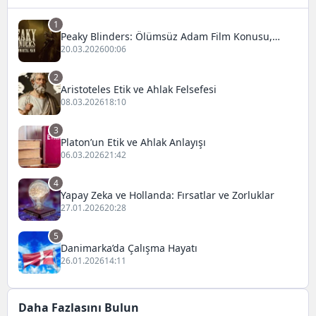
1
Peaky Blinders: Ölümsüz Adam Film Konusu,
Oyuncuları ve İnceleme
20.03.2026
00:06
2
Aristoteles Etik ve Ahlak Felsefesi
08.03.2026
18:10
3
Platon’un Etik ve Ahlak Anlayışı
06.03.2026
21:42
4
Yapay Zeka ve Hollanda: Fırsatlar ve Zorluklar
27.01.2026
20:28
5
Danimarka’da Çalışma Hayatı
26.01.2026
14:11
Daha Fazlasını Bulun