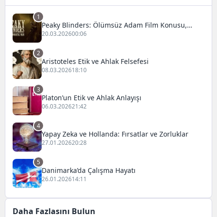
1
Peaky Blinders: Ölümsüz Adam Film Konusu,
Oyuncuları ve İnceleme
20.03.2026
00:06
2
Aristoteles Etik ve Ahlak Felsefesi
08.03.2026
18:10
3
Platon’un Etik ve Ahlak Anlayışı
06.03.2026
21:42
4
Yapay Zeka ve Hollanda: Fırsatlar ve Zorluklar
27.01.2026
20:28
5
Danimarka’da Çalışma Hayatı
26.01.2026
14:11
Daha Fazlasını Bulun