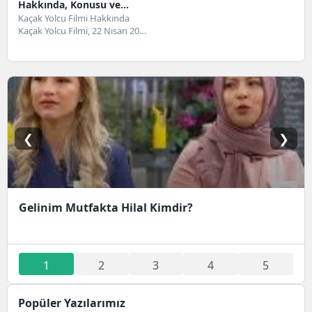
Hakkında, Konusu ve
Oyuncuları
Kaçak Yolcu Filmi Hakkında
Kaçak Yolcu Filmi, 22 Nisan 2021
tarihinde yayınlanmaya
başlayan Almanya yapımı...
❮
❯
Gelinim Mutfakta Hilal Kimdir?
1
2
3
4
5
Popüler Yazılarımız