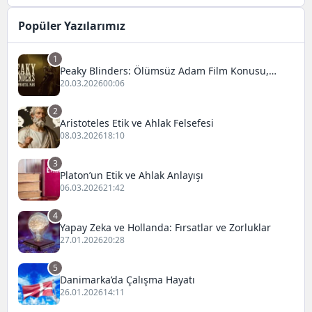
Popüler Yazılarımız
1
Peaky Blinders: Ölümsüz Adam Film Konusu,
Oyuncuları ve İnceleme
20.03.2026
00:06
2
Aristoteles Etik ve Ahlak Felsefesi
08.03.2026
18:10
3
Platon’un Etik ve Ahlak Anlayışı
06.03.2026
21:42
4
Yapay Zeka ve Hollanda: Fırsatlar ve Zorluklar
27.01.2026
20:28
5
Danimarka’da Çalışma Hayatı
26.01.2026
14:11