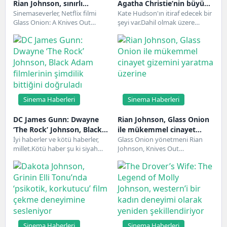
Rian Johnson, sınırlı
Agatha Christie’nin büyük
sinema gösterimi
Sinemaseverler, Netflix filmi
mirasının varisi olduğunu
Kate Hudson'ın itiraf edecek bir
Glass Onion: A Knives Out
şeyi var.Dahil olmak üzere
nedeniyle Netflix’ten
kanıtladı
Mystery'nin sınırlı, bir haftalık
hayranların favorilerinin yıldızı
memnun değil
sinema gösteriminden şikayet...
Bir Erkek 10...
Sinema Haberleri
Sinema Haberleri
DC James Gunn: Dwayne
Rian Johnson, Glass Onion
‘The Rock’ Johnson, Black
ile mükemmel cinayet
Adam filmlerinin şimdilik
İyi haberler ve kötü haberler,
gizemini yaratma üzerine
Glass Onion yönetmeni Rian
millet.Kötü haber şu ki siyah
Johnson, Knives Out
bittiğini doğruladı
adam tamamlandı. İyi haber
dünyasında hem bir devam
şu...
filmi hem de tamamen...
Sinema Haberleri
Sinema Haberleri