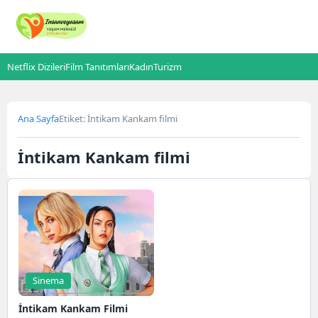
Netflix Dizileri
Film Tanıtımları
Kadın
Turizm
Ana Sayfa
Etiket: İntikam Kankam filmi
İntikam Kankam filmi
Sinema
İntikam Kankam Filmi