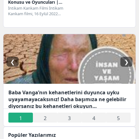
Konusu ve Oyuncuları |
Netflix
İntikam Kankam Filmi İntikam
Kankam filmi, 16 Eylül 2022
tarihinde gösterime giren ABD
yapımı bir...
❮
❯
Baba Vanga’nın kehanetlerini duyunca uyku
uyayamayacaksınız! Daha başımıza ne gelebilir
diyorsanız bu kehanetleri okuyun…
1
2
3
4
5
Popüler Yazılarımız