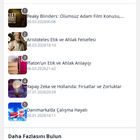
1
Peaky Blinders: Ölümsüz Adam Film Konusu,
Oyuncuları ve İnceleme
20.03.2026
00:06
2
Aristoteles Etik ve Ahlak Felsefesi
08.03.2026
18:10
3
Platon’un Etik ve Ahlak Anlayışı
06.03.2026
21:42
4
Yapay Zeka ve Hollanda: Fırsatlar ve Zorluklar
27.01.2026
20:28
5
Danimarka’da Çalışma Hayatı
26.01.2026
14:11
Daha Fazlasını Bulun