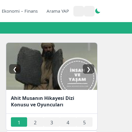
Ekonomi – Finans
Arama YAP
❮
❯
Ahit Musanın Hikayesi Dizi
Konusu ve Oyuncuları
1
2
3
4
5