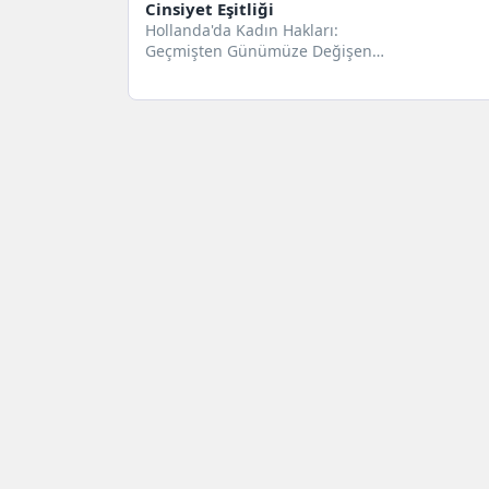
Cinsiyet Eşitliği
Hollanda'da Kadın Hakları:
Geçmişten Günümüze Değişen
Yolculuk, Cinsiyet Eşitliği
Bağlamında Hollanda'daki Kadın
Hakları, Hollanda'da Kadın...