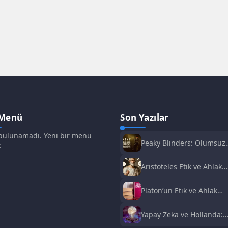
 Menü
Son Yazılar
ulunamadı. Yeni bir menü
Peaky Blinders: Ölümsüz
.
Adam Film Konusu,
Oyuncuları ve İnceleme
Aristoteles Etik ve Ahlak
Felsefesi
Platon’un Etik ve Ahlak
Anlayışı
Yapay Zeka ve Hollanda:
Fırsatlar ve Zorluklar