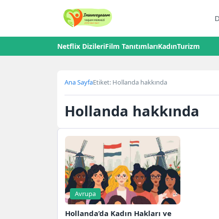
D
Netflix Dizileri
Film Tanıtımları
Kadın
Turizm
Ana Sayfa
Etiket: Hollanda hakkında
Hollanda hakkında
Avrupa
Hollanda’da Kadın Hakları ve