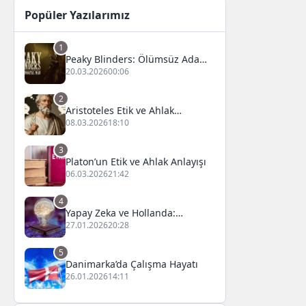
Popüler Yazılarımız
1
Peaky Blinders: Ölümsüz Adam
Film Konusu, Oyuncuları ve
20.03.2026
00:06
İnceleme
2
Aristoteles Etik ve Ahlak
Felsefesi
08.03.2026
18:10
3
Platon’un Etik ve Ahlak Anlayışı
06.03.2026
21:42
4
Yapay Zeka ve Hollanda:
Fırsatlar ve Zorluklar
27.01.2026
20:28
5
Danimarka’da Çalışma Hayatı
26.01.2026
14:11