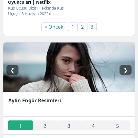
Oyuncuları | Netflix
Kuş Uçuşu Dizisi Hakkında Kuş
Uçuşu, 3 Haziran 2022'de
yayınlanmaya başlayan Türk
yapımı bir dizidir....
« Önceki
1
2
3
❮
❯
Aylin Engör Resimleri
1
2
3
4
5