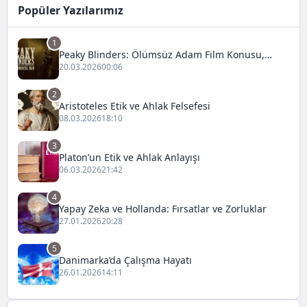
Popüler Yazılarımız
1
Peaky Blinders: Ölümsüz Adam Film Konusu,
Oyuncuları ve İnceleme
20.03.2026
00:06
2
Aristoteles Etik ve Ahlak Felsefesi
08.03.2026
18:10
3
Platon’un Etik ve Ahlak Anlayışı
06.03.2026
21:42
4
Yapay Zeka ve Hollanda: Fırsatlar ve Zorluklar
27.01.2026
20:28
5
Danimarka’da Çalışma Hayatı
26.01.2026
14:11