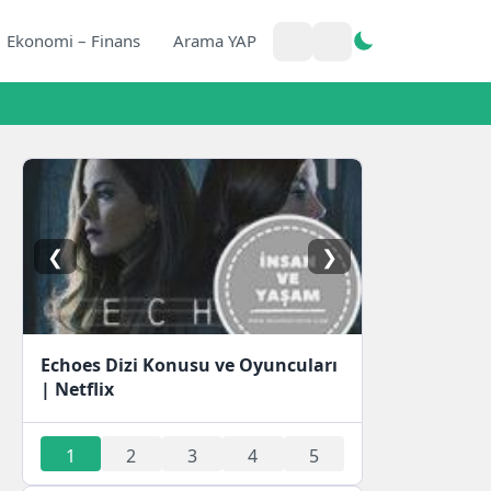
Ekonomi – Finans
Arama YAP
❮
❯
Echoes Dizi Konusu ve Oyuncuları
| Netflix
1
2
3
4
5