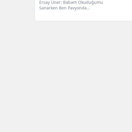
Ersay Üner: Babam Okuduğumu
Sanarken Ben Pavyonda
Çalışıyordum Garip hikayesi ile
dikkat çeken ve Türk...