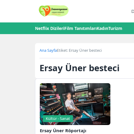
D
Netflix Dizileri
Film Tanıtımları
Kadın
Turizm
Ana Sayfa
Etiket: Ersay Üner besteci
Ersay Üner besteci
Kültür - Sanat
Ersay Üner Röportajı