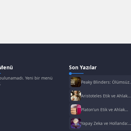
 Menü
Son Yazılar
ulunamadı. Yeni bir menü
Peaky Blinders: Ölümsüz
.
Adam Film Konusu,
Oyuncuları ve İnceleme
Aristoteles Etik ve Ahlak
Felsefesi
Platon’un Etik ve Ahlak
Anlayışı
Yapay Zeka ve Hollanda:
Fırsatlar ve Zorluklar