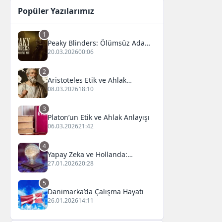
Popüler Yazılarımız
1
Peaky Blinders: Ölümsüz Adam
Film Konusu, Oyuncuları ve
20.03.2026
00:06
İnceleme
2
Aristoteles Etik ve Ahlak
Felsefesi
08.03.2026
18:10
3
Platon’un Etik ve Ahlak Anlayışı
06.03.2026
21:42
4
Yapay Zeka ve Hollanda:
Fırsatlar ve Zorluklar
27.01.2026
20:28
5
Danimarka’da Çalışma Hayatı
26.01.2026
14:11