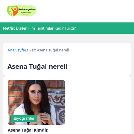
Netflix Dizileri
Film Tanıtımları
Kadın
Turizm
Ana Sayfa
Etiket: Asena Tuğal nereli
Asena Tuğal nereli
Biyografiler
Asena Tuğal Kimdir,