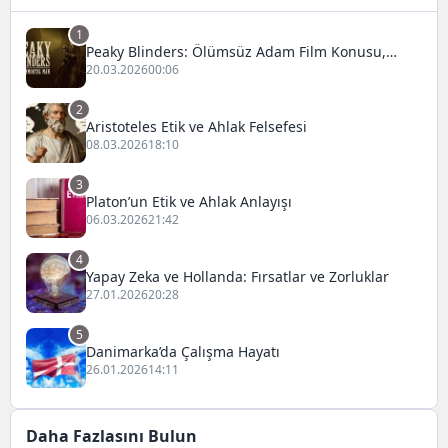
1
Peaky Blinders: Ölümsüz Adam Film Konusu,
Oyuncuları ve İnceleme
20.03.2026
00:06
2
Aristoteles Etik ve Ahlak Felsefesi
08.03.2026
18:10
3
Platon’un Etik ve Ahlak Anlayışı
06.03.2026
21:42
4
Yapay Zeka ve Hollanda: Fırsatlar ve Zorluklar
27.01.2026
20:28
5
Danimarka’da Çalışma Hayatı
26.01.2026
14:11
Daha Fazlasını Bulun