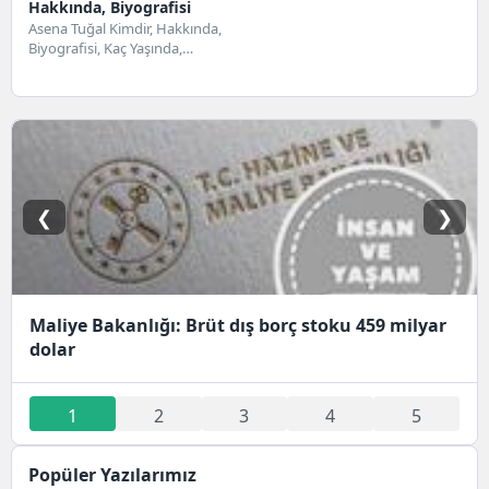
Hakkında, Biyografisi
Asena Tuğal Kimdir, Hakkında,
Biyografisi, Kaç Yaşında,
Oynadığı Dizileri ve Filmleri,
Kariyeri, Kaç Yaşında,
Memleketi...
❮
❯
Maliye Bakanlığı: Brüt dış borç stoku 459 milyar
dolar
1
2
3
4
5
Popüler Yazılarımız