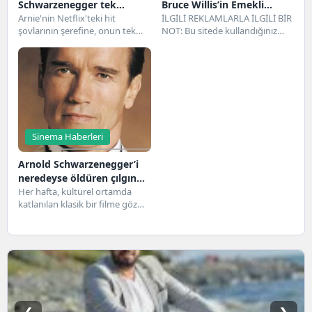
Schwarzenegger tek
Bruce Willis’in Emekli
gömlek
Arnie'nin Netflix'teki hit
Olması Hakkında
İLGİLİ REKLAMLARLA İLGİLİ BİR
şovlarının şerefine, onun tek
NOT: Bu sitede kullandığınız
Sorulduğunda En İyi Yanıtı
satırlık en iyi 15 repliğine bir göz
içerik (reklamlar dahil) hakkında
Verdi
atalım...
bilgi toplarız ve...
Sinema Haberleri
Arnold Schwarzenegger’i
neredeyse öldüren çılgın
True Lies gösterisi
Her hafta, kültürel ortamda
katlanılan klasik bir filme göz
atıyoruz ve en başta ona
neden...