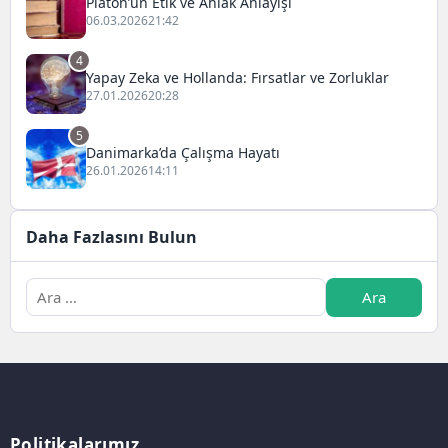
Platon’un Etik ve Ahlak Anlayışı
06.03.2026
21:42
4
Yapay Zeka ve Hollanda: Fırsatlar ve Zorluklar
27.01.2026
20:28
5
Danimarka’da Çalışma Hayatı
26.01.2026
14:11
Daha Fazlasını Bulun
Politikalarımız