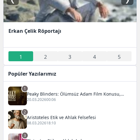
❮
❯
Erkan Çelik Röportajı
1
2
3
4
5
Popüler Yazılarımız
1
Peaky Blinders: Ölümsüz Adam Film Konusu,
Oyuncuları ve İnceleme
20.03.2026
00:06
2
Aristoteles Etik ve Ahlak Felsefesi
08.03.2026
18:10
3